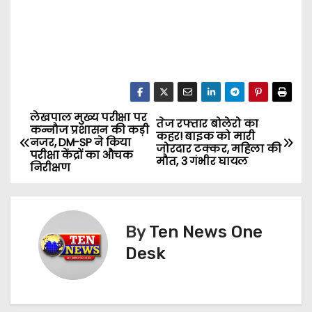
लेखपाल मुख्य परीक्षा पर
P
तेज रफ्तार बोलेरो का
कन्नौज प्रशासन की कड़ी
कहर! बाइक को मारी
नजर, DM-SP ने किया
o
जोरदार टक्कर, महिला की
परीक्षा केंद्रों का औचक
मौत, 3 गंभीर घायल
निरीक्षण
s
t
By
Ten News One
n
Desk
a
v