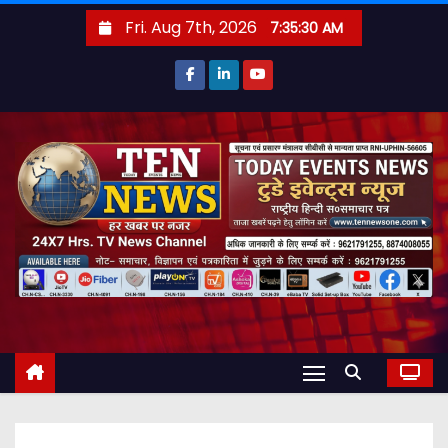
S
Fri. Aug 7th, 2026
7:35:31 AM
k
i
p
t
o
c
o
n
t
e
n
t