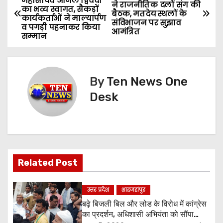
महासचिव अनिल द्विवेदी
ने राजनीतिक दलों संग की
का भव्य स्वागत, सैकड़ों
o
बैठक, मतदेय स्थलों के
कार्यकर्ताओं ने माल्यार्पण
संविभाजन पर सुझाव
व पगड़ी पहनाकर किया
आमंत्रित
s
सम्मान
t
n
By
Ten News One
Desk
a
v
i
g
Related Post
a
उत्तर प्रदेश
शाहजहांपुर
t
बढ़े बिजली बिल और लोड के विरोध में कांग्रेस
का प्रदर्शन, अधिशासी अभियंता को सौंपा