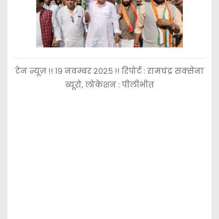
टेन न्यूज़ !! १९ नवम्बर २०२५ !! रिपोर्ट : रामचंद्र सक्सेना
ब्यूरो, लोकेशन : पीलीभीत