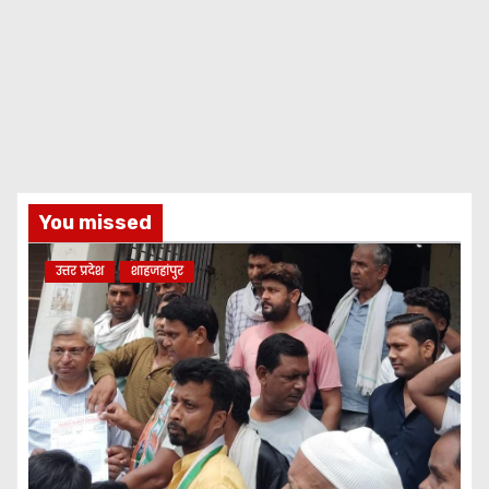
You missed
उत्तर प्रदेश
शाहजहांपुर