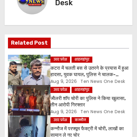
n
Desk
a
v
i
Related Post
g
उत्तर प्रदेश
शाहजहांपुर
a
कटरा में चलती बस से उतरने के प्रयास में हुआ
हादसा, युवक घायल, पुलिस ने चालक-
t
परिचालक को पूंछताछ के लिए हिरासत में लिया
Aug 9, 2026
Ten News One Desk
उत्तर प्रदेश
शाहजहांपुर
i
ज्वैलरी शॉप चोरी का पुलिस ने किया खुलासा,
o
तीन आरोपी गिरफ्तार
Aug 9, 2026
Ten News One Desk
n
उत्तर प्रदेश
कन्नौज
कन्नौज में परफ्यूम फैक्ट्री में चोरी, लाखों का
सामान ले गए चोर