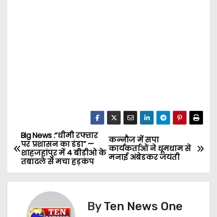
Big News :“धीमी रफ्तार
P
कन्नौज में सपा
पर प्रशासन का डंडा” —
कार्यकर्ताओं ने धूमधाम से
शाहजहांपुर में 4 बीडीओ के
o
मनाई अंबेडकर जयंती
तबादले से मचा हड़कंप
s
t
By
Ten News One