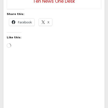
Ten News One Desk
Share this:
Facebook
X
Like this:
L
o
a
d
i
n
g
…