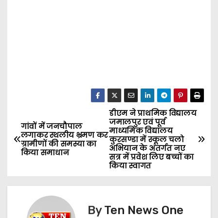
डीएम ने प्राथमिक विद्यालय
P
जमालपुर एवं पूर्व
गांवों में जनचौपाल
माध्यमिक विद्यालय
o
लगाकर स्थलीय भ्रमण कर
कुरसण्डा में स्कूल चलो
ग्रामीणों की समस्या का
अभियान के अंतर्गत नए
किया समाधान
s
सत्र में प्रवेश लिए बच्चों का
किया स्वागत
t
n
By
Ten News One