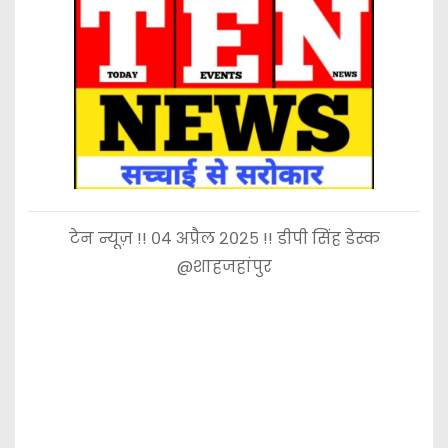
टेन न्यूज़ !! ०४ अप्रैल २०२५ !! डीपी सिंह डेस्क
@शाहजहांपुर