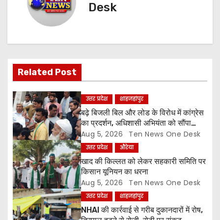
a
Desk
v
i
g
Related Post
a
उत्तर प्रदेश
शाहजहांपुर
t
बढ़े बिजली बिल और लोड के विरोध में कांग्रेस
i
का प्रदर्शन, अधिशासी अभियंता को सौंपा
ज्ञापन
Aug 5, 2026
Ten News One Desk
o
उत्तर प्रदेश
औरेया
खाद की किल्लत को लेकर सहकारी समिति पर
n
किसान यूनियन का धरना
Aug 5, 2026
Ten News One Desk
उत्तर प्रदेश
शाहजहांपुर
NHAI की कार्रवाई से गरीब दुकानदारों में रोष,