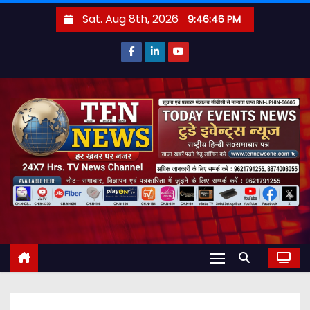
S
Sat. Aug 8th, 2026
9:46:47 PM
k
i
p
t
o
c
o
n
t
e
n
t