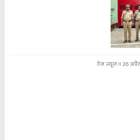
टेन न्यूज़ !! २६ अप्र