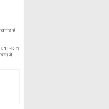
रागार में
एवं निरूद्ध
बन्ध मे