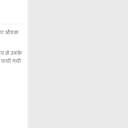
ज का औचक
ूप से उनके
क पायी गयी