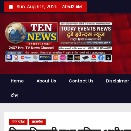
S
Sun. Aug 9th, 2026
7:05:13 AM
k
i
p
t
o
c
o
n
t
Home
About Us
Contact Us
Disclaimer
e
n
टीम
t
उत्तर प्रदेश
कन्नौज