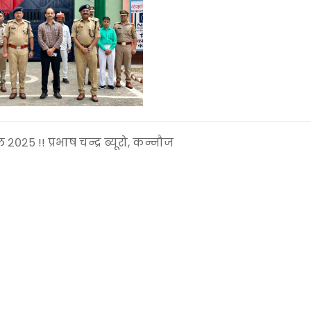
ैल २०२५ !! प्रभाष चन्द्र ब्यूरो, कन्नौज