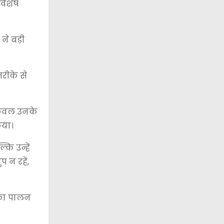
विशेष
ने बड़ी
रीके से
 केवल उनके
िया।
ि उन्हें
 न रहें,
 का पालन