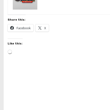
Share this:
Facebook
X
Like this:
L
o
a
d
i
n
g
…