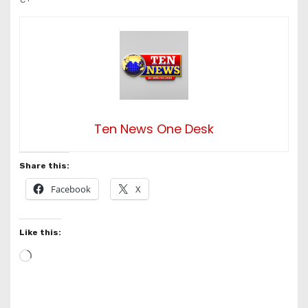
Ten News One Desk
Share this:
Facebook
X
Like this:
L
o
a