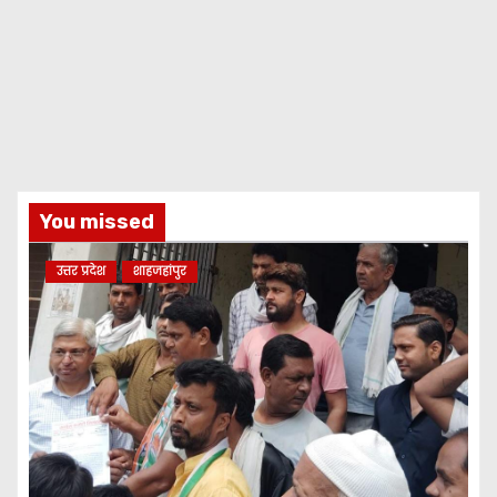
You missed
उत्तर प्रदेश
शाहजहांपुर