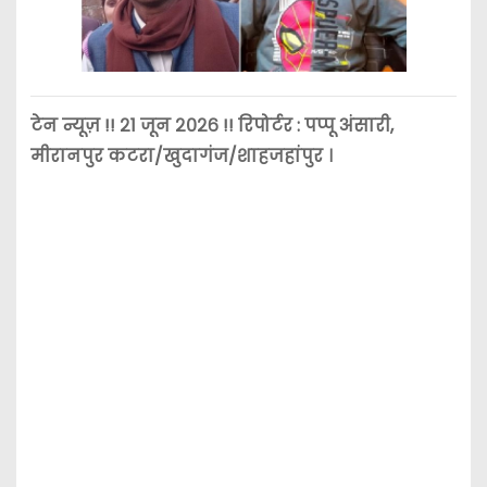
टेन न्यूज़ !! २1 जून २०२६ !! रिपोर्टर : पप्पू अंसारी,
मीरानपुर कटरा/खुदागंज/शाहजहांपुर ।