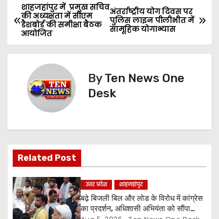
शाहजहांपुर में प्रमुख सचिव
P
अंतर्राष्ट्रीय योग दिवस पर
की अध्यक्षता में सीएम
पुलिस लाइन पीलीभीत में
डैशबोर्ड की समीक्षा बैठक
o
सामूहिक योगाभ्यास
आयोजित
s
t
By
Ten News One
n
Desk
a
v
i
Related Post
g
उत्तर प्रदेश
शाहजहांपुर
a
बढ़े बिजली बिल और लोड के विरोध में कांग्रेस
का प्रदर्शन, अधिशासी अभियंता को सौंपा
t
ज्ञापन