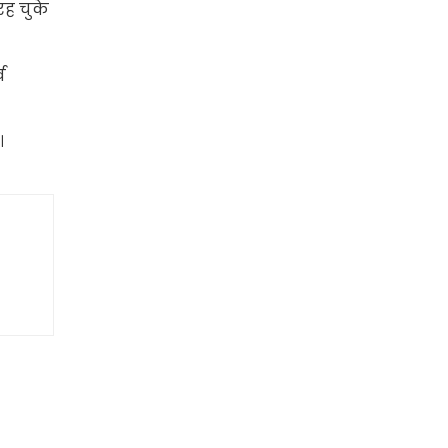
 रह चुके
व
।