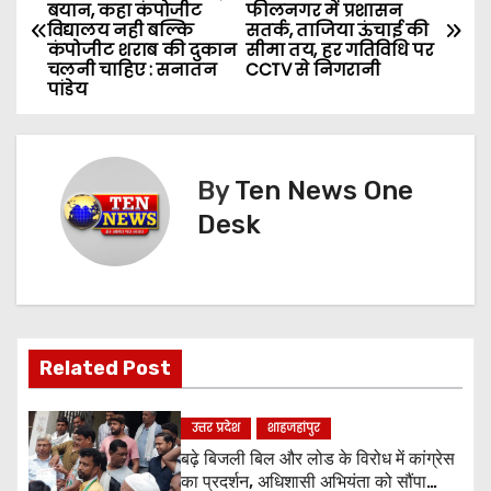
बयान, कहा कंपोजीट
फीलनगर में प्रशासन
o
विद्यालय नही बल्कि
सतर्क, ताजिया ऊंचाई की
कंपोजीट शराब की दुकान
सीमा तय, हर गतिविधि पर
s
चलनी चाहिए : सनातन
CCTV से निगरानी
पांडेय
t
n
By
Ten News One
a
Desk
v
i
g
Related Post
a
उत्तर प्रदेश
शाहजहांपुर
t
बढ़े बिजली बिल और लोड के विरोध में कांग्रेस
i
का प्रदर्शन, अधिशासी अभियंता को सौंपा