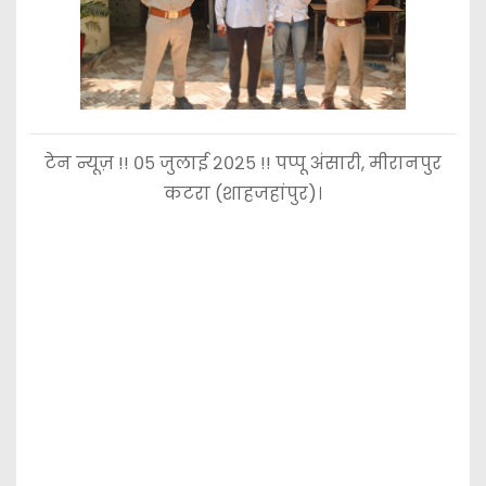
टेन न्यूज़ !! ०५ जुलाई २०२५ !! पप्पू अंसारी, मीरानपुर
कटरा (शाहजहांपुर)।