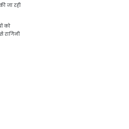
 की जा रही
ों को
 से रागिनी