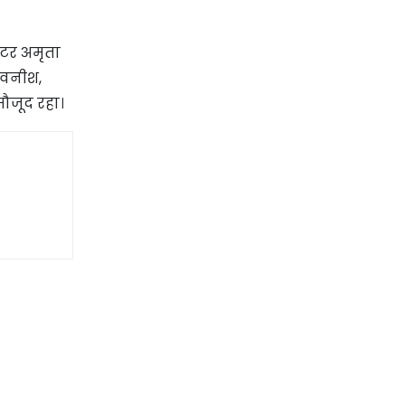
ेटर अमृता
 अवनीश,
ौजूद रहा।