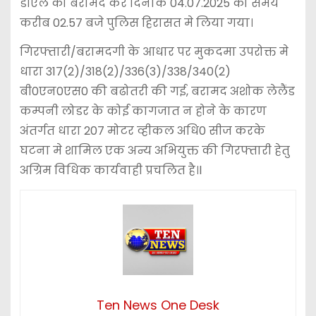
डीएल को बरामद कर दिनांक 04.07.2025 को समय
करीब 02.57 बजे पुलिस हिरासत मे लिया गया।
गिरफ्तारी/बरामदगी के आधार पर मुकदमा उपरोक्त मे
धारा 317(2)/318(2)/336(3)/338/340(2)
बी0एन0एस0 की बढोतरी की गई, बरामद अशोक लेलैंड
कम्पनी लोडर के कोई कागजात न होने के कारण
अंतर्गत धारा 207 मोटर व्हीकल अधि0 सीज करके
घटना मे शामिल एक अन्य अभियुक्त की गिरफ्तारी हेतु
अग्रिम विधिक कार्यवाही प्रचलित है।l
Ten News One Desk