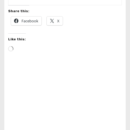
Share this:
Facebook
X
Like this:
L
o
a
d
i
n
g
…