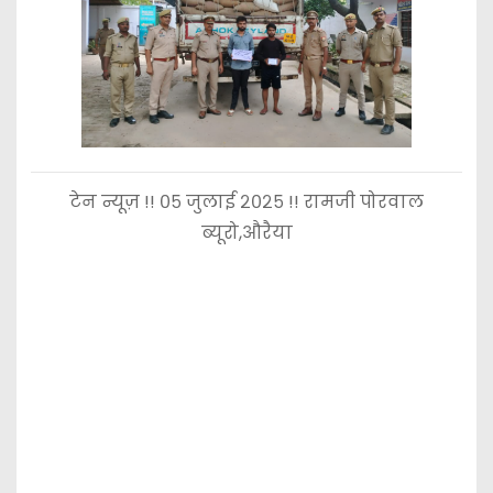
टेन न्यूज़ !! ०५ जुलाई २०२५ !! रामजी पोरवाल
ब्यूरो,औरैया