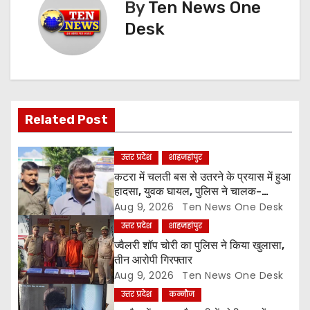
By
Ten News One
a
Desk
v
i
g
Related Post
a
उत्तर प्रदेश
शाहजहांपुर
t
कटरा में चलती बस से उतरने के प्रयास में हुआ
i
हादसा, युवक घायल, पुलिस ने चालक-
परिचालक को पूंछताछ के लिए हिरासत में लिया
Aug 9, 2026
Ten News One Desk
o
उत्तर प्रदेश
शाहजहांपुर
ज्वैलरी शॉप चोरी का पुलिस ने किया खुलासा,
n
तीन आरोपी गिरफ्तार
Aug 9, 2026
Ten News One Desk
उत्तर प्रदेश
कन्नौज