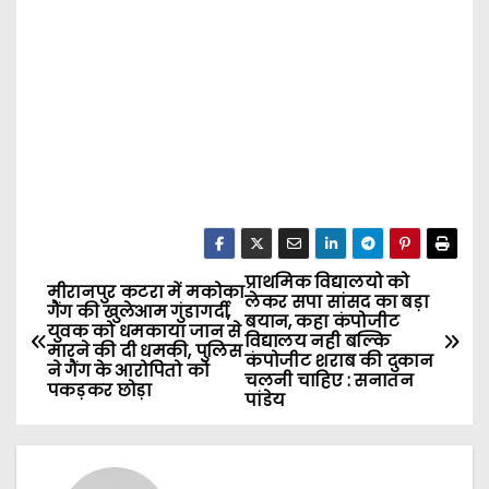
प्राथमिक विद्यालयो को
P
मीरानपुर कटरा में मकोका
लेकर सपा सांसद का बड़ा
गैंग की खुलेआम गुंडागर्दी,
बयान, कहा कंपोजीट
o
युवक को धमकाया जान से
विद्यालय नही बल्कि
मारने की दी धमकी, पुलिस
कंपोजीट शराब की दुकान
ने गैंग के आरोपितो को
s
चलनी चाहिए : सनातन
पकड़कर छोड़ा
पांडेय
t
n