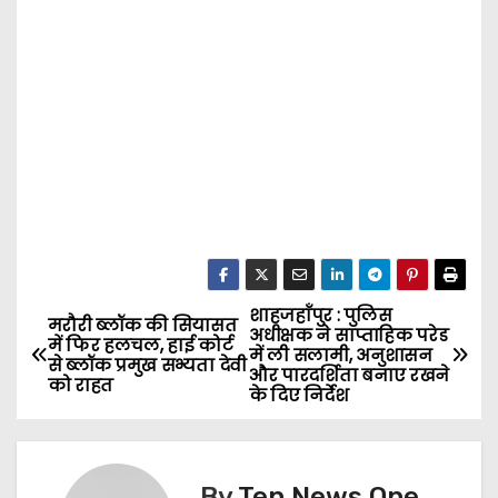
शाहजहाँपुर : पुलिस
P
मरौरी ब्लॉक की सियासत
अधीक्षक ने साप्ताहिक परेड
में फिर हलचल, हाई कोर्ट
में ली सलामी, अनुशासन
o
से ब्लॉक प्रमुख सभ्यता देवी
और पारदर्शिता बनाए रखने
को राहत
के दिए निर्देश
s
t
By
Ten News One