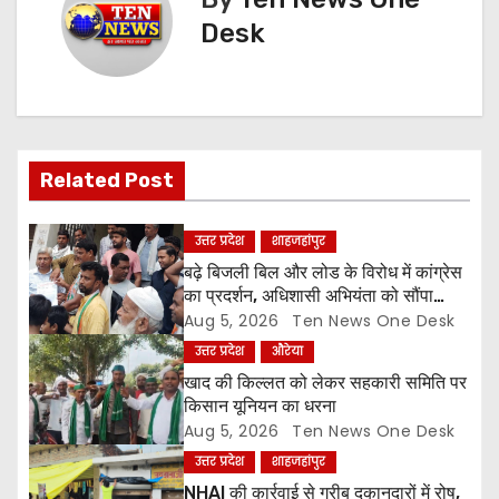
n
Desk
a
v
i
Related Post
g
a
उत्तर प्रदेश
शाहजहांपुर
बढ़े बिजली बिल और लोड के विरोध में कांग्रेस
t
का प्रदर्शन, अधिशासी अभियंता को सौंपा
ज्ञापन
Aug 5, 2026
Ten News One Desk
i
उत्तर प्रदेश
औरेया
o
खाद की किल्लत को लेकर सहकारी समिति पर
किसान यूनियन का धरना
n
Aug 5, 2026
Ten News One Desk
उत्तर प्रदेश
शाहजहांपुर
NHAI की कार्रवाई से गरीब दुकानदारों में रोष,