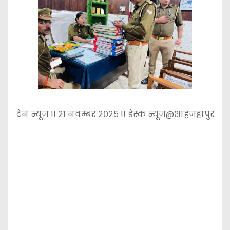
टेन न्यूज़ !! २१ नवम्बर २०२५ !! डेस्क न्यूज़@शाहजहांपुर