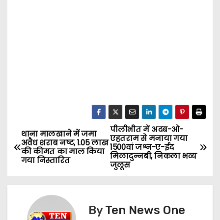
पीलीभीत में अदब-ओ-
P
थाना मालखाने में जमा
एहतराम से मनाया गया
अवैध शराब नष्ट, ₹1.05 लाख
1500वां जश्न-ए-ईद
o
की कीमत का माल किया
मिलादुन्नबी, निकला भव्य
गया निस्तारित
जुलूस
s
t
By
Ten News One
n