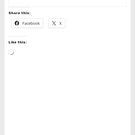
Share this:
Facebook
X
Like this:
L
o
a
d
i
n
g
…