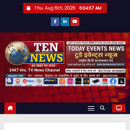
S
Thu. Aug 6th, 2026
6:04:58 AM
k
i
p
t
o
c
o
n
t
e
n
t