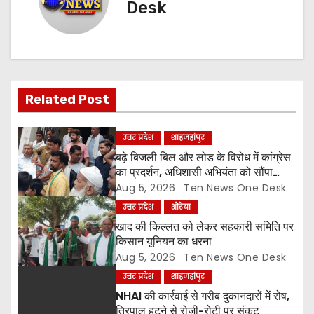
Desk
a
v
i
Related Post
g
a
उत्तर प्रदेश
शाहजहांपुर
बढ़े बिजली बिल और लोड के विरोध में कांग्रेस
t
का प्रदर्शन, अधिशासी अभियंता को सौंपा
ज्ञापन
Aug 5, 2026
Ten News One Desk
i
उत्तर प्रदेश
औरेया
o
खाद की किल्लत को लेकर सहकारी समिति पर
किसान यूनियन का धरना
n
Aug 5, 2026
Ten News One Desk
उत्तर प्रदेश
शाहजहांपुर
NHAI की कार्रवाई से गरीब दुकानदारों में रोष,
तिरपाल हटने से रोजी-रोटी पर संकट