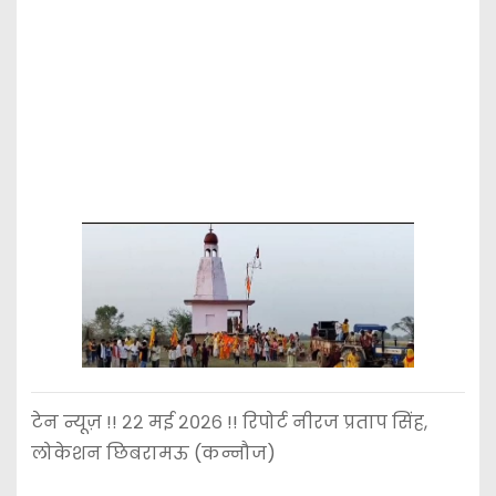
टेन न्यूज़ !! २२ मई २०२६ !! रिपोर्ट नीरज प्रताप सिंह,
लोकेशन छिबरामऊ (कन्नौज)