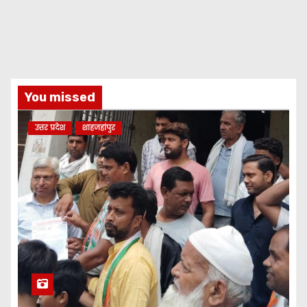
You missed
उत्तर प्रदेश
शाहजहांपुर