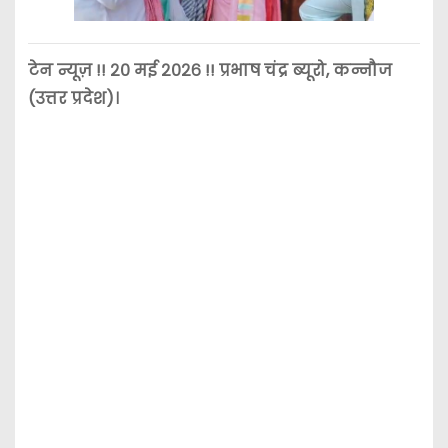
टेन न्यूज़ !! २० मई २०२६ !! प्रभाष चंद्र ब्यूरो, कन्नौज
(उत्तर प्रदेश)।