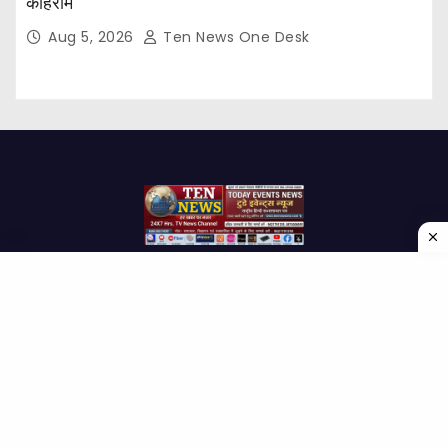
कोहराम
Aug 5, 2026
Ten News One Desk
Proudly powered by WordPress
|
Theme: Newses by
Themeansar
.
Home
About Us
Contact us
Disclaimer