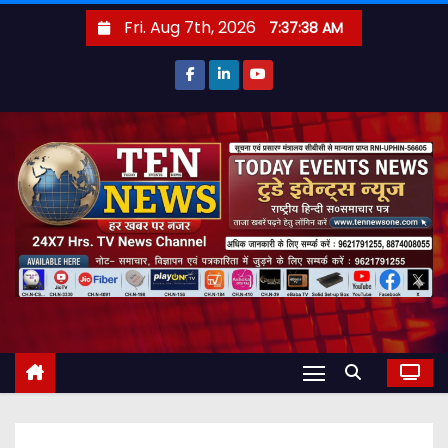
S
Fri. Aug 7th, 2026
7:37:39 AM
k
i
p
t
o
c
o
n
t
e
n
t