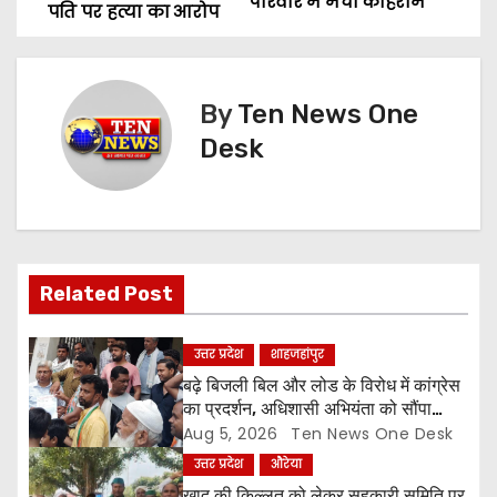
o
परिवार में मचा कोहराम
पति पर हत्या का आरोप
s
t
By
Ten News One
n
Desk
a
v
i
Related Post
g
उत्तर प्रदेश
शाहजहांपुर
a
बढ़े बिजली बिल और लोड के विरोध में कांग्रेस
का प्रदर्शन, अधिशासी अभियंता को सौंपा
t
ज्ञापन
Aug 5, 2026
Ten News One Desk
उत्तर प्रदेश
औरेया
i
खाद की किल्लत को लेकर सहकारी समिति पर