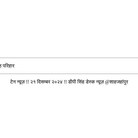
ह परिहार
टेन न्यूज़ !! २१ दिसम्बर २०२४ !! डीपी सिंह डेस्क न्यूज़ @शाहजहांपुर