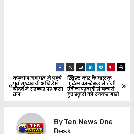
कन्नौज महायज्ञ में पहुंचे
स्विफ़्ट कार के चालक
P
पूर्व मुख्यमंत्री अखिलेश
पुलिस कांस्टेबल ने तेजी
यादव ने सरकार पर कसा
एवँ लापरवाही से चलाते
o
तंज
हुए स्कूटी को टक्कर मारी
s
t
By
Ten News One
n
Desk