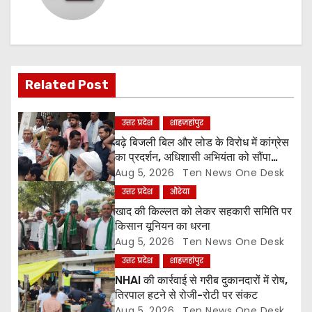
a
v
i
Related Post
g
उत्तर प्रदेश
शाहजहांपुर
a
बढ़े बिजली बिल और लोड के विरोध में कांग्रेस
का प्रदर्शन, अधिशासी अभियंता को सौंपा
t
ज्ञापन
Aug 5, 2026
Ten News One Desk
उत्तर प्रदेश
औरेया
i
खाद की किल्लत को लेकर सहकारी समिति पर
o
किसान यूनियन का धरना
Aug 5, 2026
Ten News One Desk
n
उत्तर प्रदेश
शाहजहांपुर
NHAI की कार्रवाई से गरीब दुकानदारों में रोष,
तिरपाल हटने से रोजी-रोटी पर संकट
Aug 5, 2026
Ten News One Desk