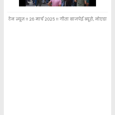
टेन न्यूज़ !! २६ मार्च २०२५ !! गीता बाजपेई ब्यूरो, नोएडा