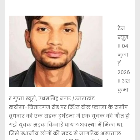
टेन
न्यूज़
!! ०४
जुला
ई
२०२६
!! अंश
कुमा
र गुप्ता ब्यूरो, उधमसिंह नगर /उत्तराखंड
खटीमा-सितारगंज रोड पर स्थित टोल प्लाजा के समीप
बुधवार को एक सड़क दुर्घटना में एक युवक की मौत हो
गई। युवक सड़क किनारे घायल अवस्था में मिला था,
जिसे स्थानीय लोगों की मदद से नागरिक अस्पताल