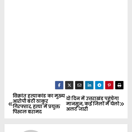
विक्रांत हत्याकांड का मुख्य
P
दो दिन में उत्तराखंड पहुंचेगा
आरोपी बंटी ठाकुर
मानसून, कई जिलों में येलो
गिरफ्तार, हत्या में प्रयुक्त
o
अलर्ट जारी
पिस्टल बरामद
s