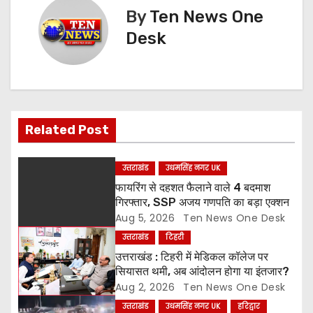
t
By
Ten News One
n
Desk
a
v
i
Related Post
g
उत्तराखंड
उधमसिंह नगर UK
a
फायरिंग से दहशत फैलाने वाले 4 बदमाश
गिरफ्तार, SSP अजय गणपति का बड़ा एक्शन
t
Aug 5, 2026
Ten News One Desk
उत्तराखंड
टिहरी
i
उत्तराखंड : टिहरी में मेडिकल कॉलेज पर
o
सियासत थमी, अब आंदोलन होगा या इंतजार?
Aug 2, 2026
Ten News One Desk
n
उत्तराखंड
उधमसिंह नगर UK
हरिद्वार