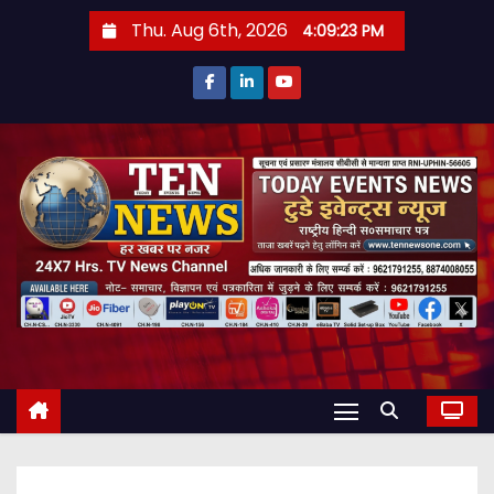
S
Thu. Aug 6th, 2026
4:09:24 PM
k
i
p
t
o
c
o
n
t
e
n
t