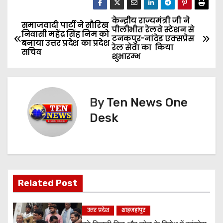
केन्द्रीय राज्यमंत्री जी ने
P
समाजवादी पार्टी ने सौरिख
पीलीभीत रेलवे स्टेशन से
निवासी महेंद्र सिंह निम को
टनकपुर-नांदेड एक्सप्रेस
o
बनाया उत्तर प्रदेश का प्रदेश
रेल सेवा का किया
सचिव
शुभारम्भ
s
t
By
Ten News One
n
Desk
a
v
i
Related Post
g
a
उत्तर प्रदेश
शाहजहांपुर