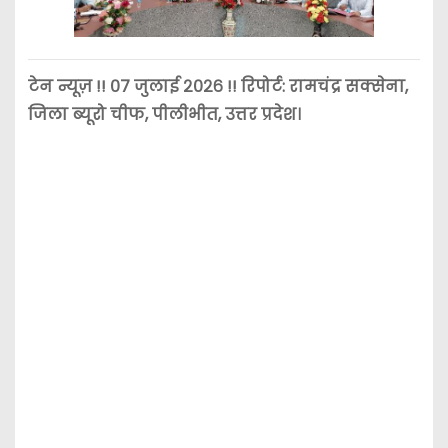
टेन न्यूज़ !! ०७ जुलाई २०२६ !! रिपोर्ट: रामचंद्र सक्सेना,
जिला ब्यूरो चीफ, पीलीभीत, उत्तर प्रदेश।