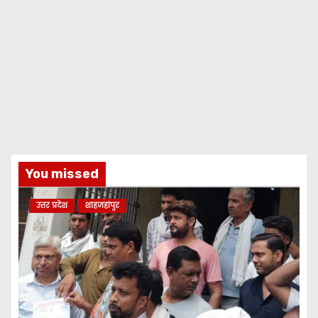
You missed
उत्तर प्रदेश
शाहजहांपुर