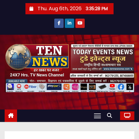
S
Thu. Aug 6th, 2026
3:35:30 PM
k
i
p
t
o
c
o
n
t
e
n
t