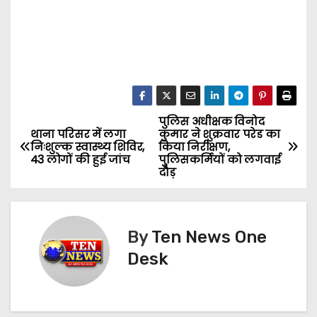
पुलिस अधीक्षक विनोद
P
थाना परिसर में लगा
कुमार ने शुक्रवार परेड का
निःशुल्क स्वास्थ्य शिविर,
किया निरीक्षण,
o
43 लोगों की हुई जांच
पुलिसकर्मियों को लगवाई
दौड़
s
t
By
Ten News One
n
Desk
a
v