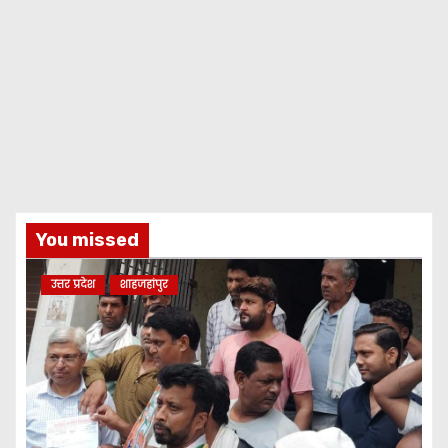
You missed
उत्तर प्रदेश
शाहजहांपुर