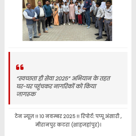
“स्वच्छता ही सेवा 2025” अभियान के तहत
घर-घर पहुंचकर नागरिकों को किया
जागरूक
टेन न्यूज़ !! १० नवम्बर २०२५ !! रिपोर्ट: पप्पू अंसारी ,
मीरानपुर कटरा (शाहजहांपुर)।