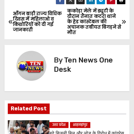
ककोड़ा मेले में ड्यूटी के
P
आँगन बाड़ी राज्य विधिक
दौरान तैनात कटरा थाने
दिवस में महिलाओ व
के हेड कांस्टेबल की
o
किशोरियों को दी गई
अचानक तबीयत बिगड़ने से
जानकारी
मौत
s
t
By
Ten News One
n
Desk
a
v
i
Related Post
g
a
उत्तर प्रदेश
शाहजहांपुर
बढ़े बिजली बिल और लोड के विरोध में कांग्रेस