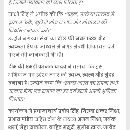
है, जिससे पर्यावरण को लाभ मिलता है।
साक्षी सिंह ने अपील की कि
“सड़क, नाले या तालाब में
कूड़ा न फेंकें, खुले में शौच न जाएं और शौचालय की
नियमित सफाई करें।”
उन्होंने नगरवासियों को
टोल फ्री नंबर 1533
और
स्वच्छता ऐप
के माध्यम से नगर संबंधी शिकायतें दर्ज
करने की जानकारी भी दी।
टीम की एमडी काजल यादव
ने बताया कि इस
अभियान का उद्देश्य नगर को
स्वच्छ, स्वस्थ और सुंदर
बनाना
है। उन्होंने कहा कि
“स्वच्छ भारत का सपना तभी
साकार होगा जब समाज का हर वर्ग इसमें अपनी भूमिका
निभाए।”
कार्यक्रम में
प्रधानाचार्य प्रदीप सिंह
,
गिरजा शंकर मिश्रा
,
प्रभात पांडेय
सहित टीम के सदस्य
अमन मिश्रा
,
मयंक
शर्मा
,
नेहा सक्सेना
,
वाहिद मंसूरी
,
मुजीब खान
,
जावेद