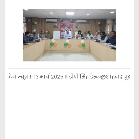
टेन न्यूज़ !! १३ मार्च २०२५ !! डीपी सिंह डेस्क@शाहजहांपुर