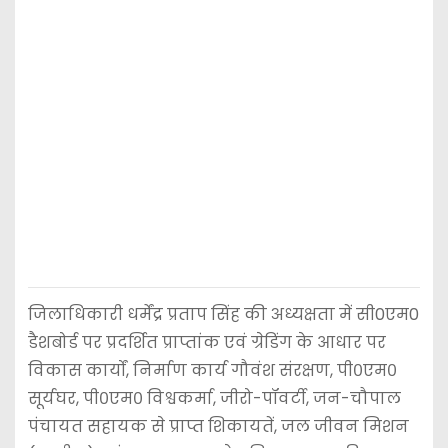
जिलाधिकारी धर्मेंद्र प्रताप सिंह की अध्यक्षता में सी0एम0
डैशबोर्ड पर प्रदर्शित प्राप्तांक एवं ग्रेडिंग के आधार पर
विकास कार्यों, निर्माण कार्य गौवंश संरक्षण, पी०एम०
सूर्यघर, पी०एम० विश्वकर्मा, जीरो-पॉवर्टी, जन-चौपाल
पंचायत सहायक से प्राप्त शिकायतें, जल जीवन मिशन