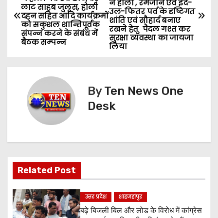
ने होली , रमजान एवं ईद-
o
लाट साहब जुलूस, होली
उल-फितर पर्व के दृष्टिगत
दहन सहित आदि कार्यक्रमों
शांति एवं सौहार्द बनाए
को सकुशल शान्तिपूर्वक
s
रखने हेतु पैदल गश्त कर
संपन्न करने के संबंध में
सुरक्षा व्यवस्था का जायजा
बैठक सम्पन्न
लिया
t
n
a
By
Ten News One
Desk
v
i
g
Related Post
a
t
उत्तर प्रदेश
शाहजहांपुर
बढ़े बिजली बिल और लोड के विरोध में कांग्रेस
i