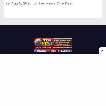
Aug 5, 2026
Ten News One Desk
Proudly powered by WordPress
|
Theme: Newses by
Themeansar
.
Home
About Us
Contact us
Disclaimer
Privacy Policy