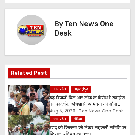
s
t
By
Ten News One
n
Desk
a
v
i
Related Post
g
उत्तर प्रदेश
शाहजहांपुर
a
बढ़े बिजली बिल और लोड के विरोध में कांग्रेस
का प्रदर्शन, अधिशासी अभियंता को सौंपा
t
ज्ञापन
Aug 5, 2026
Ten News One Desk
उत्तर प्रदेश
औरेया
i
खाद की किल्लत को लेकर सहकारी समिति पर
किसान यूनियन का धरना