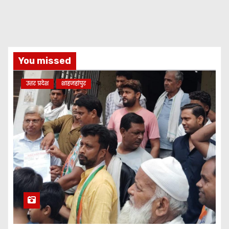
You missed
उत्तर प्रदेश
शाहजहांपुर