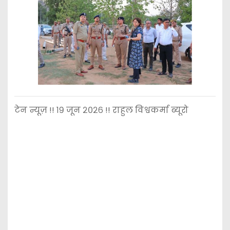
टेन न्यूज़ !! १९ जून २०२६ !! राहुल विश्वकर्मा ब्यूरो