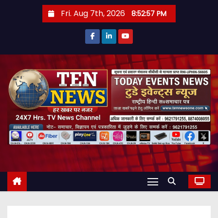
S
Fri. Aug 7th, 2026
8:52:59 PM
k
i
p
t
o
c
o
n
t
e
n
t