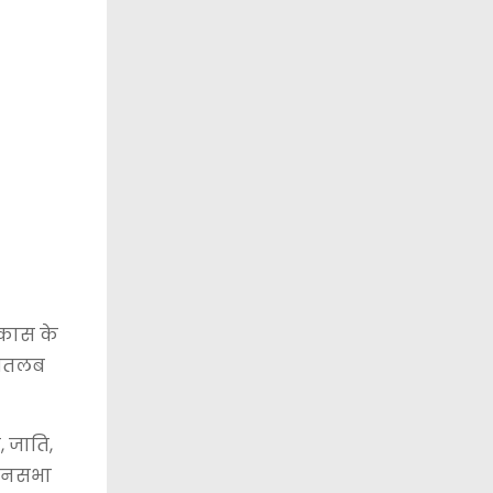
विकास के
ा मतलब
, जाति,
िधानसभा