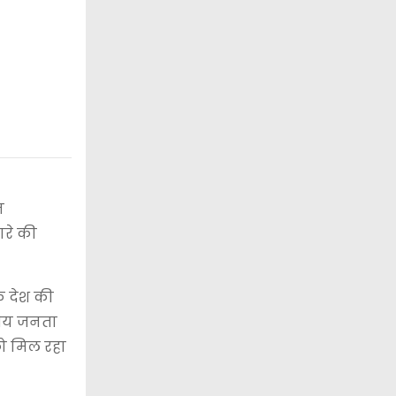
न
ारे की
ि देश की
रतीय जनता
को मिल रहा