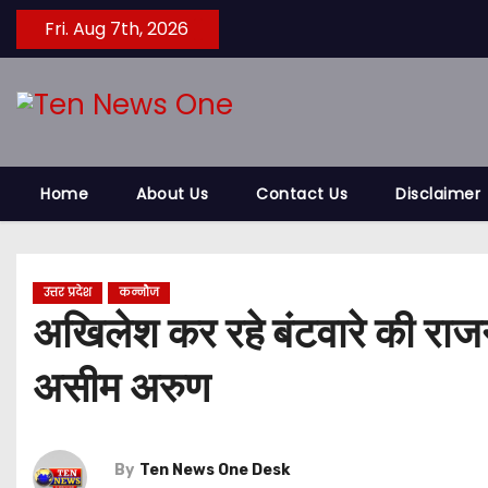
S
Fri. Aug 7th, 2026
k
i
p
t
o
Home
About Us
Contact Us
Disclaimer
c
o
n
t
उत्तर प्रदेश
कन्नौज
e
अखिलेश कर रहे बंटवारे की राजन
n
असीम अरुण
t
By
Ten News One Desk