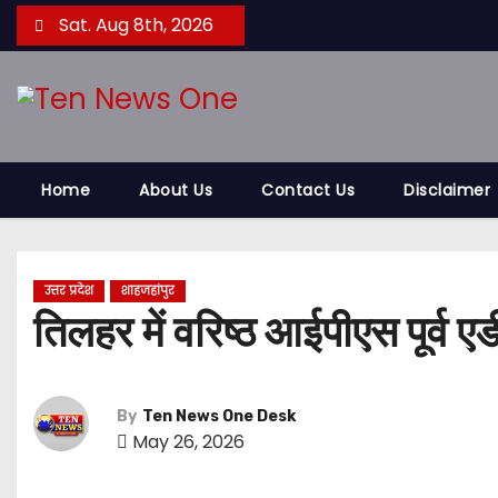
S
Sat. Aug 8th, 2026
k
i
p
t
o
Home
About Us
Contact Us
Disclaimer
c
o
n
t
उत्तर प्रदेश
शाहजहांपुर
तिलहर में वरिष्ठ आईपीएस पूर्व
e
n
t
By
Ten News One Desk
May 26, 2026