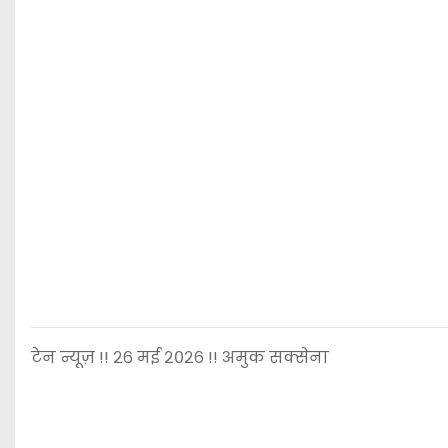
टेन न्यूज़ !! २६ मई २०२६ !! अमुक सक्सेना