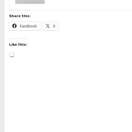
Share this:
Facebook
X
Like this:
L
o
a
d
i
n
g
…