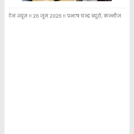
टेन न्यूज़ !! २६ जून २०२६ !! प्रभाष चन्द्र ब्यूरो, कन्नौज