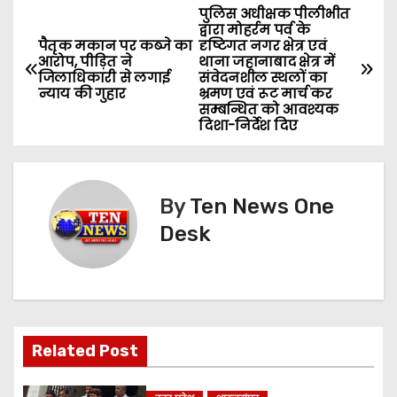
पुलिस अधीक्षक पीलीभीत
P
द्वारा मोहर्रम पर्व के
पैतृक मकान पर कब्जे का
दृष्टिगत नगर क्षेत्र एवं
o
आरोप, पीड़ित ने
थाना जहानाबाद क्षेत्र में
जिलाधिकारी से लगाई
संवेदनशील स्थलों का
s
न्याय की गुहार
भ्रमण एवं रूट मार्च कर
सम्बन्धित को आवश्यक
दिशा-निर्देश दिए
t
n
a
By
Ten News One
Desk
v
i
g
Related Post
a
t