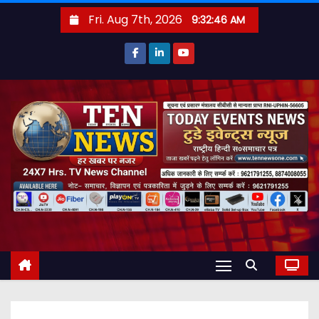
S
Fri. Aug 7th, 2026
9:32:47 AM
k
i
p
t
o
c
o
n
t
e
n
t