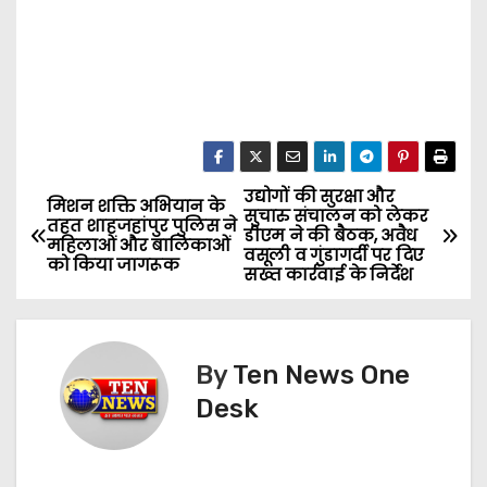
उद्योगों की सुरक्षा और
P
मिशन शक्ति अभियान के
सुचारु संचालन को लेकर
तहत शाहजहांपुर पुलिस ने
डीएम ने की बैठक, अवैध
o
महिलाओं और बालिकाओं
वसूली व गुंडागर्दी पर दिए
को किया जागरूक
सख्त कार्रवाई के निर्देश
s
t
By
Ten News One
n
Desk
a
v