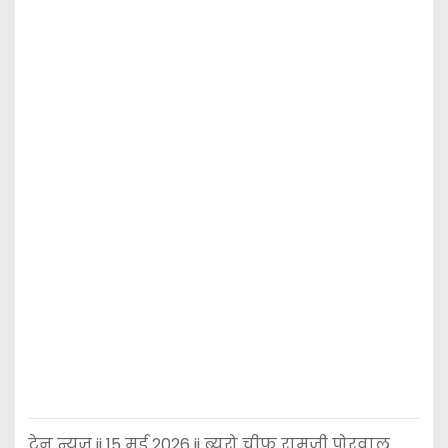
टेन न्यूज़ ii 15 मई 2026 ii ब्यूरो चीफ रामजी पोरवाल