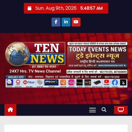
S
Sun. Aug 9th, 2026
5:48:59 AM
k
i
p
t
o
c
o
n
t
e
n
t