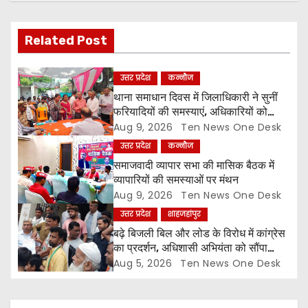
i
Related Post
g
a
उत्तर प्रदेश
कन्नौज
थाना समाधान दिवस में जिलाधिकारी ने सुनीं
t
फरियादियों की समस्याएं, अधिकारियों को
समयबद्ध एवं गुणवत्तापूर्ण निस्तारण के दिए निर्देश
Aug 9, 2026
Ten News One Desk
i
उत्तर प्रदेश
कन्नौज
o
समाजवादी व्यापार सभा की मासिक बैठक में
व्यापारियों की समस्याओं पर मंथन
n
Aug 9, 2026
Ten News One Desk
उत्तर प्रदेश
शाहजहांपुर
बढ़े बिजली बिल और लोड के विरोध में कांग्रेस
का प्रदर्शन, अधिशासी अभियंता को सौंपा
ज्ञापन
Aug 5, 2026
Ten News One Desk