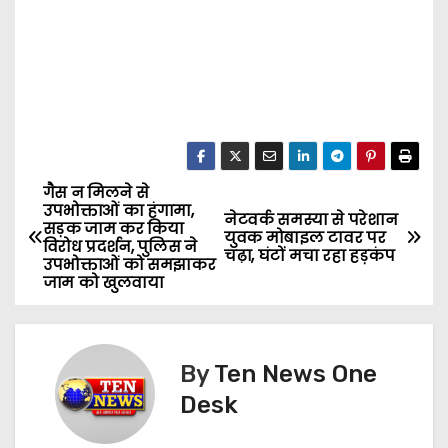
गैस न मिलने से
P
उपभोक्ताओं का हंगामा,
नेटवर्क समस्या से परेशान
सड़क जाम कर किया
o
युवक मोबाइल टावर पर
विरोध प्रदर्शन, पुलिस ने
चढ़ा, घंटों मचा रहा हड़कंप
उपभोक्ताओं को समझाकर
s
जाम को खुलवाया
t
n
By
Ten News One
Desk
a