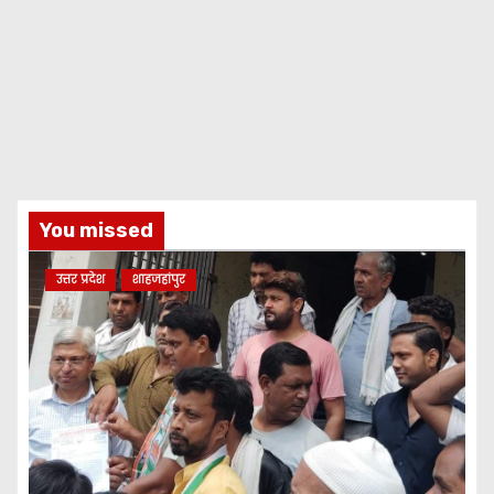
You missed
उत्तर प्रदेश
शाहजहांपुर