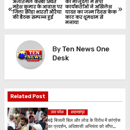
अजीतमल कस्बा स्थित
की मौजूदगी में सपा
महेश कुमार के आवास पर
कार्यकर्ताओं ने अखिलेश
o
जिला क्रीड़ा भारती औरैया
यादव का जन्म दिवस केक
की बैठक सम्पन्न हुई
काट कर धूमधाम से
s
मनाया
t
n
By
Ten News One
Desk
a
v
i
g
Related Post
a
उत्तर प्रदेश
शाहजहांपुर
t
बढ़े बिजली बिल और लोड के विरोध में कांग्रेस
का प्रदर्शन, अधिशासी अभियंता को सौंपा