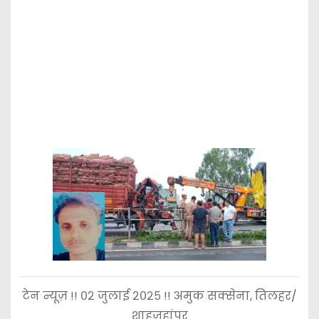
टेन न्यूज़ !! ०२ जुलाई २०२५ !! अमुक सक्सेना, तिलहर/
शाहजहांपुर