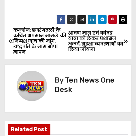
कन्नौज: बजरंगबली के
P
श्रावण मास एवं कांवड़
कथित अपमान मामले की
यात्रा को लेकर प्रशासन
निष्पक्ष जांच की मांग,
o
अलर्ट, सुरक्षा व्यवस्थाओं का
राष्ट्रपति के नाम सौंपा
लिया जायजा
ज्ञापन
s
t
By
Ten News One
n
Desk
a
v
i
Related Post
g