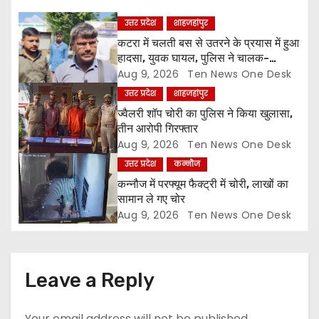
a
उत्तर प्रदेश
शाहजहांपुर
कटरा में चलती बस से उतरने के प्रयास में हुआ
t
हादसा, युवक घायल, पुलिस ने चालक-
परिचालक को पूंछताछ के लिए हिरासत में लिया
Aug 9, 2026
Ten News One Desk
i
उत्तर प्रदेश
शाहजहांपुर
o
ज्वैलरी शॉप चोरी का पुलिस ने किया खुलासा,
तीन आरोपी गिरफ्तार
n
Aug 9, 2026
Ten News One Desk
उत्तर प्रदेश
कन्नौज
कन्नौज में परफ्यूम फैक्ट्री में चोरी, लाखों का
सामान ले गए चोर
Aug 9, 2026
Ten News One Desk
Leave a Reply
Your email address will not be published.