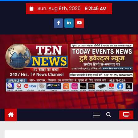
S
Sun. Aug 9th, 2026
9:21:46 AM
k
i
p
t
o
c
o
n
t
e
n
t