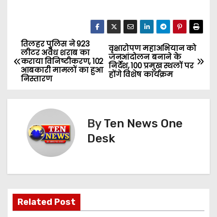
तिलहर पुलिस ने 923
P
वृक्षारोपण महाअभियान को
लीटर अवैध शराब का
जनआंदोलन बनाने के
कराया विनिष्टीकरण, 102
o
निर्देश, 100 प्रमुख स्थलों पर
आबकारी मामलों का हुआ
होंगे विशेष कार्यक्रम
निस्तारण
s
t
By
Ten News One
n
Desk
a
v
i
Related Post
g