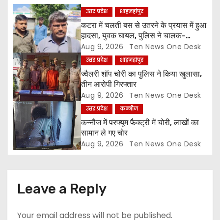
a
उत्तर प्रदेश
शाहजहांपुर
कटरा में चलती बस से उतरने के प्रयास में हुआ
t
हादसा, युवक घायल, पुलिस ने चालक-
परिचालक को पूंछताछ के लिए हिरासत में लिया
Aug 9, 2026
Ten News One Desk
i
उत्तर प्रदेश
शाहजहांपुर
o
ज्वैलरी शॉप चोरी का पुलिस ने किया खुलासा,
तीन आरोपी गिरफ्तार
n
Aug 9, 2026
Ten News One Desk
उत्तर प्रदेश
कन्नौज
कन्नौज में परफ्यूम फैक्ट्री में चोरी, लाखों का
सामान ले गए चोर
Aug 9, 2026
Ten News One Desk
Leave a Reply
Your email address will not be published.