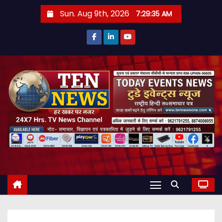
S
Sun. Aug 9th, 2026
7:29:36 AM
k
i
p
t
o
c
o
n
t
e
n
t