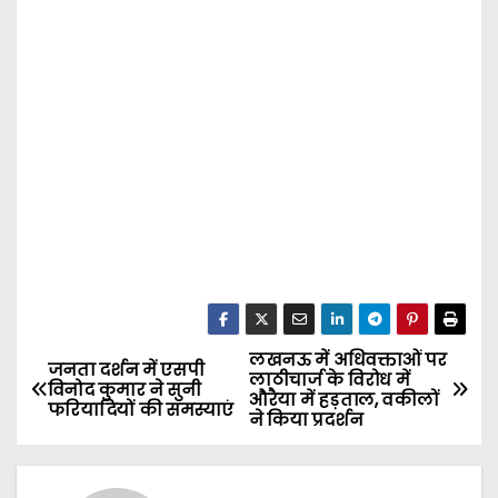
लखनऊ में अधिवक्ताओं पर
P
जनता दर्शन में एसपी
लाठीचार्ज के विरोध में
विनोद कुमार ने सुनी
औरैया में हड़ताल, वकीलों
o
फरियादियों की समस्याएं
ने किया प्रदर्शन
s