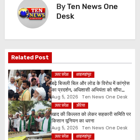
t
By
Ten News One
n
Desk
a
v
i
Related Post
g
उत्तर प्रदेश
शाहजहांपुर
a
बढ़े बिजली बिल और लोड के विरोध में कांग्रेस
का प्रदर्शन, अधिशासी अभियंता को सौंपा
t
ज्ञापन
Aug 5, 2026
Ten News One Desk
उत्तर प्रदेश
औरेया
i
खाद की किल्लत को लेकर सहकारी समिति पर
o
किसान यूनियन का धरना
Aug 5, 2026
Ten News One Desk
n
उत्तर प्रदेश
शाहजहांपुर