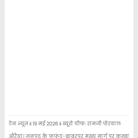
टेन न्यूज़ ii 19 मई 2026 ii ब्यूरो चीफ: रामजी पोरवाल
औरैया। जनपद के फफूंद-बाबरपुर मुख्य मार्ग पर कस्बा