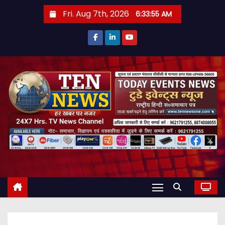
S
Fri. Aug 7th, 2026
6:33:56 AM
k
i
p
t
o
c
o
n
t
e
n
t