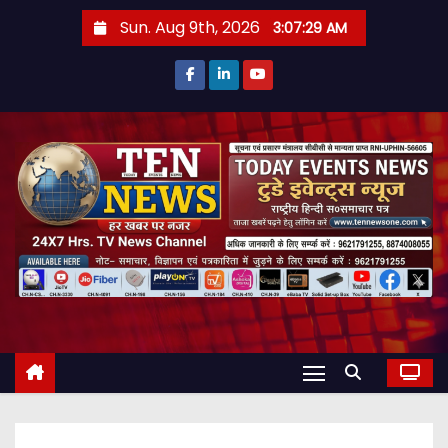
S
Sun. Aug 9th, 2026
3:07:30 AM
k
i
p
t
o
c
o
n
t
e
n
t