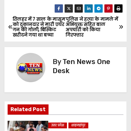
तिलहर में 7 साल के मासूम
पुलिस ने हत्या के मामले में
P
को दुकानदार ने मारी एयर
अभियुक्त सहित बाल
गन की गोली, बिस्किट
अपचारी को किया
o
खरीदने गया था बच्चा
गिरफ्तार
s
t
By
Ten News One
n
Desk
a
v
i
Related Post
g
उत्तर प्रदेश
शाहजहांपुर