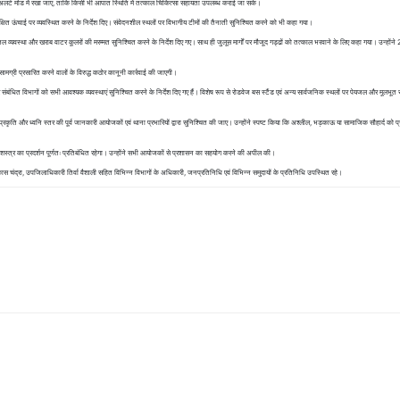
स को अलर्ट मोड में रखा जाए, ताकि किसी भी आपात स्थिति में तत्काल चिकित्सा सहायता उपलब्ध कराई जा सके।
रक्षित ऊंचाई पर व्यवस्थित करने के निर्देश दिए। संवेदनशील स्थलों पर विभागीय टीमों की तैनाती सुनिश्चित करने को भी कहा गया।
ेयजल व्यवस्था और खराब वाटर कूलरों की मरम्मत सुनिश्चित करने के निर्देश दिए गए। साथ ही जुलूस मार्गों पर मौजूद गड्ढों को तत्काल भरवाने के लिए कहा गया। उन्होंन
ग्री प्रसारित करने वालों के विरुद्ध कठोर कानूनी कार्रवाई की जाएगी।
ंबंधित विभागों को सभी आवश्यक व्यवस्थाएं सुनिश्चित करने के निर्देश दिए गए हैं। विशेष रूप से रोडवेज बस स्टैंड एवं अन्य सार्वजनिक स्थलों पर पेयजल और मूलभूत
 प्रकृति और ध्वनि स्तर की पूर्व जानकारी आयोजकों एवं थाना प्रभारियों द्वारा सुनिश्चित की जाए। उन्होंने स्पष्ट किया कि अश्लील, भड़काऊ या सामाजिक सौहार्द को 
शस्त्र का प्रदर्शन पूर्णतः प्रतिबंधित रहेगा। उन्होंने सभी आयोजकों से प्रशासन का सहयोग करने की अपील की।
कास चंद्रा, उपजिलाधिकारी तिर्वा वैशाली सहित विभिन्न विभागों के अधिकारी, जनप्रतिनिधि एवं विभिन्न समुदायों के प्रतिनिधि उपस्थित रहे।