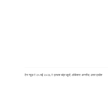
टेन न्यूज़ !! २५ मई २०२६ !!
प्रभाष चंद्र ब्यूरो,
लोकेशन: कन्नौज, उत्तर प्रदेश