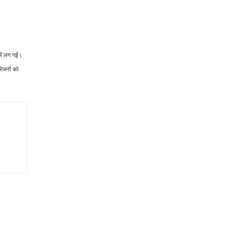
ें लग गईं।
रिजनों को