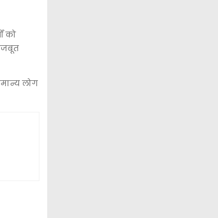
ों को
मजबूत
 गणमान्य लोग