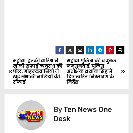
महोबा: हल्की बारिश ने
महोबा पुलिस की वर्चुअल
P
खोली सफाई व्यवस्था की
जनसुनवाई, पुलिस
पोल, मोहल्लेवासियों ने
अधीक्षक शशांक सिंह ने
o
खुद संभाली नालियों की
दिए त्वरित निस्तारण के
सफाई
निर्देश
s
t
By
Ten News One
n
Desk
a