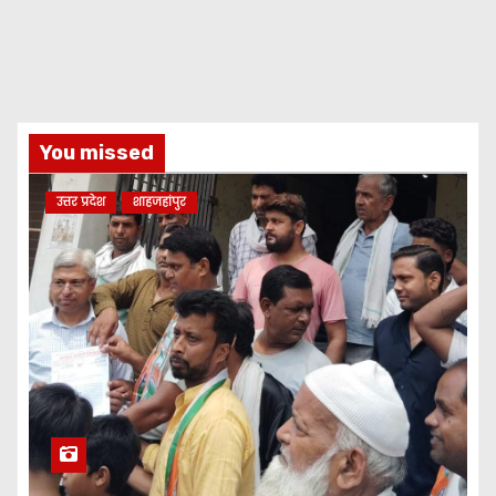
You missed
उत्तर प्रदेश
शाहजहांपुर