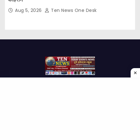
Aug 5, 2026
Ten News One Desk
Proudly powered by WordPress
|
Theme: Newses by
Themeansar
.
Home
About Us
Contact us
Disclaimer
Privacy Policy