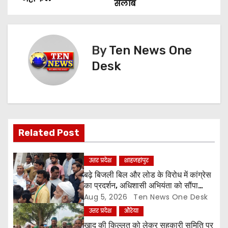
सैलाब
s
t
By
Ten News One
n
Desk
a
v
i
Related Post
g
a
उत्तर प्रदेश
शाहजहांपुर
बढ़े बिजली बिल और लोड के विरोध में कांग्रेस
t
का प्रदर्शन, अधिशासी अभियंता को सौंपा
ज्ञापन
Aug 5, 2026
Ten News One Desk
i
उत्तर प्रदेश
औरेया
खाद की किल्लत को लेकर सहकारी समिति पर