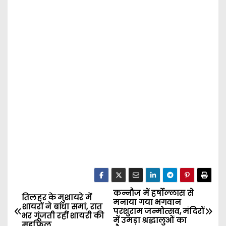
कन्नौज में हर्षोल्लास से
P
तिलहर के मुशायरे में
मनाया गया भगवान
शायरों ने बांधा समां, रात
परशुराम जन्मोत्सव, मंदिरों
o
भर गूंजती रहीं शायरी की
में उमड़ा श्रद्धालुओं का
महफिल