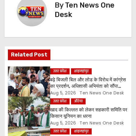
n
By
Ten News One
Desk
a
v
i
g
Related Post
a
उत्तर प्रदेश
शाहजहांपुर
t
बढ़े बिजली बिल और लोड के विरोध में कांग्रेस
का प्रदर्शन, अधिशासी अभियंता को सौंपा
i
ज्ञापन
Aug 5, 2026
Ten News One Desk
उत्तर प्रदेश
औरेया
o
खाद की किल्लत को लेकर सहकारी समिति पर
किसान यूनियन का धरना
n
Aug 5, 2026
Ten News One Desk
उत्तर प्रदेश
शाहजहांपुर