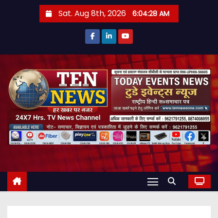
S
Sat. Aug 8th, 2026
6:04:29 AM
k
i
p
t
o
c
o
n
t
e
n
t