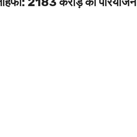
 तोहफा: 2183 करोड़ की परियोजनाए