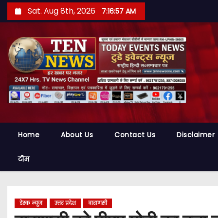
S
Sat. Aug 8th, 2026
7:16:58 AM
k
i
p
t
o
c
o
n
t
Home
About Us
Contact Us
Disclaimer
e
n
टीम
t
डेस्क न्यूज़
उत्तर प्रदेश
वाराणसी