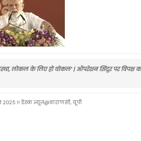
स्था, लोकल के लिए हो वोकल’ | ऑपरेशन सिंदूर पर विपक्ष को 
्त २०२५ !! डेस्क न्यूज़@वाराणसी, यूपी