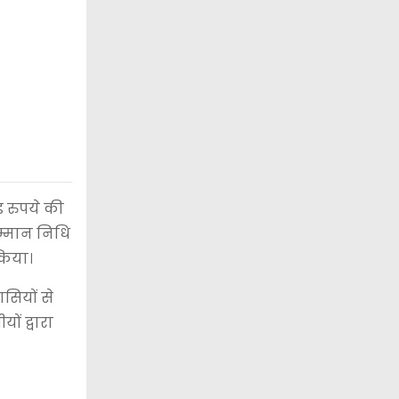
़ रुपये की
म्मान निधि
किया।
सियों से
ं द्वारा