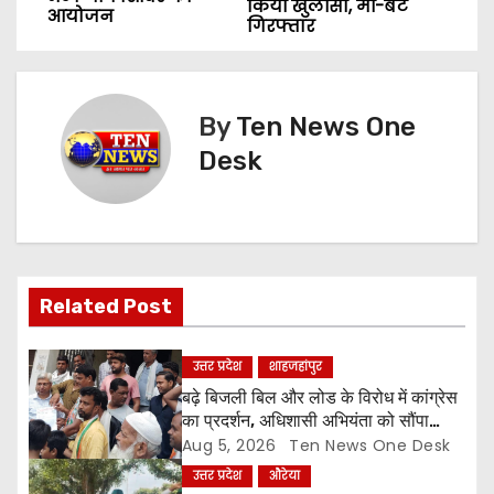
o
किया खुलासा, मां-बेटे
आयोजन
गिरफ्तार
s
t
By
Ten News One
n
Desk
a
v
i
Related Post
g
a
उत्तर प्रदेश
शाहजहांपुर
बढ़े बिजली बिल और लोड के विरोध में कांग्रेस
t
का प्रदर्शन, अधिशासी अभियंता को सौंपा
ज्ञापन
Aug 5, 2026
Ten News One Desk
i
उत्तर प्रदेश
औरेया