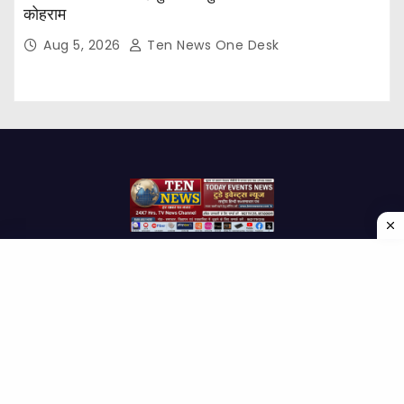
कोहराम
Aug 5, 2026
Ten News One Desk
Proudly powered by WordPress
|
Theme: Newses by
Themeansar
.
Home
About Us
Contact us
Disclaimer