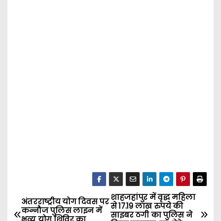
शाहजहांपुर में वृद्ध महिला
P
अंतरराष्ट्रीय योग दिवस पर
से 17.19 लाख रुपये की
कन्नौज पुलिस लाइन में
साइबर ठगी का पुलिस ने
भव्य योग शिविर का