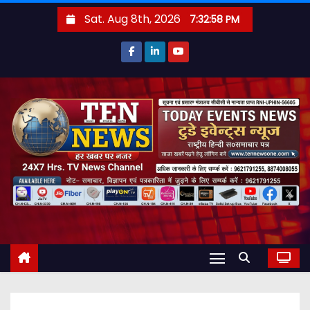
S
Sat. Aug 8th, 2026
7:32:59 PM
k
i
p
t
o
c
o
n
t
e
n
t