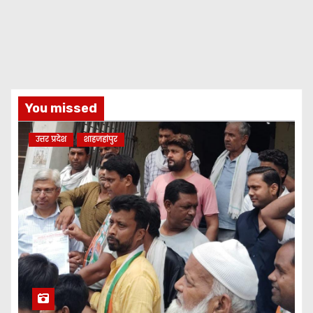
You missed
उत्तर प्रदेश
शाहजहांपुर