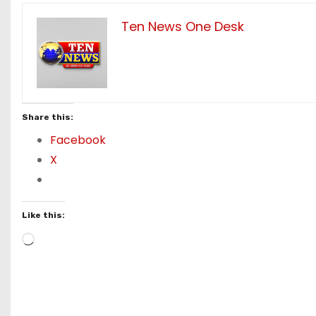
Ten News One Desk
Share this:
Facebook
X
Like this:
L
o
a
d