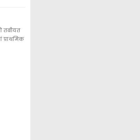
 की तबीयत
ं प्राथमिक