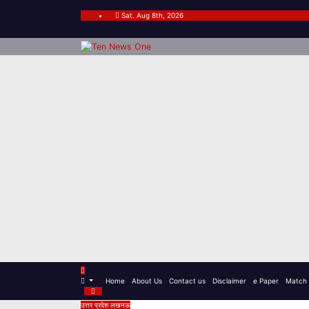
Skip
to
Sat. Aug 8th, 2026
content
Home
About Us
Contact us
Disclaimer
e Paper
Match 
उत्तर प्रदेश
लखनऊ