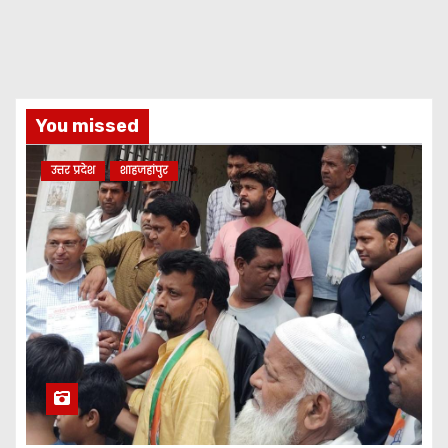
You missed
उत्तर प्रदेश
शाहजहांपुर