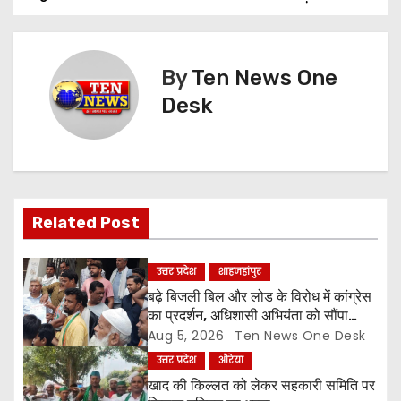
s
t
By
Ten News One
n
Desk
a
v
i
Related Post
g
उत्तर प्रदेश
शाहजहांपुर
a
बढ़े बिजली बिल और लोड के विरोध में कांग्रेस
का प्रदर्शन, अधिशासी अभियंता को सौंपा
t
ज्ञापन
Aug 5, 2026
Ten News One Desk
उत्तर प्रदेश
औरेया
i
खाद की किल्लत को लेकर सहकारी समिति पर