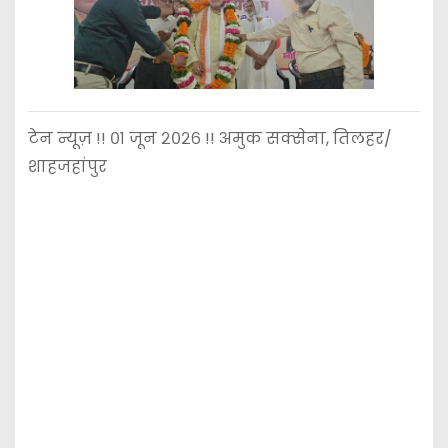
टेन न्यूज़ !! ०१ जून २०२६ !! अमुक सक्सेना, तिलहर/
शाहजहांपुर