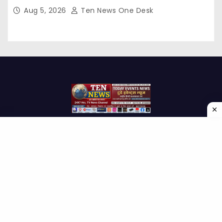
Aug 5, 2026
Ten News One Desk
Proudly powered by WordPress
|
Theme: Newses by
Themeansar
.
Home
About Us
Contact us
Disclaimer
Privacy Policy