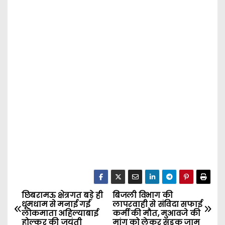
छिबरामऊ क्षेत्रगत बड़े ही
बिजली विभाग की
P
धूमधाम से मनाई गई
लापरवाही से संविदा सफाई
लोकमाता अहिल्याबाई
कर्मी की मौत, मुआवजे की
o
होल्कर की जयंती
मांग को लेकर सड़क जाम