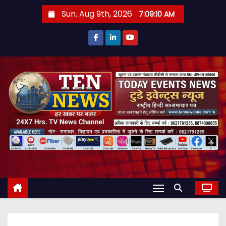
S
Sun. Aug 9th, 2026
7:09:11 AM
k
i
p
t
o
c
o
n
t
e
n
t