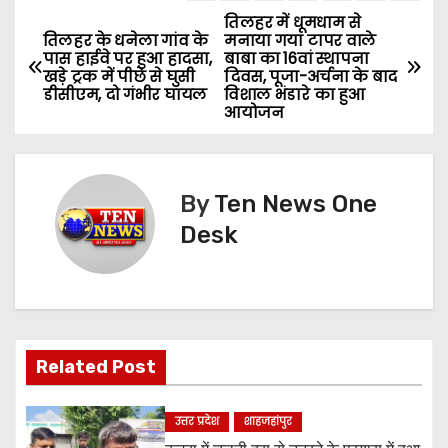
तिलहर में धूमधाम से
P
तिलहर के धनेला गांव के
मनाया गया टापर वाले
पास हाईवे पर हुआ हादसा,
बाबा का 16वां स्थापना
o
खड़े ट्रक में पीछे से घुसी
दिवस, पूजा-अर्चना के बाद
डीसीएम, दो गंभीर घायल
विशाल भंडारे का हुआ
s
आयोजन
t
n
By
Ten News One
Desk
a
v
i
g
Related Post
a
उत्तर प्रदेश
शाहजहांपुर