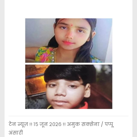
टेन न्यूज़ !! १५ जून २०२६ !! अमुक सक्सेना / पप्पू
अंसारी