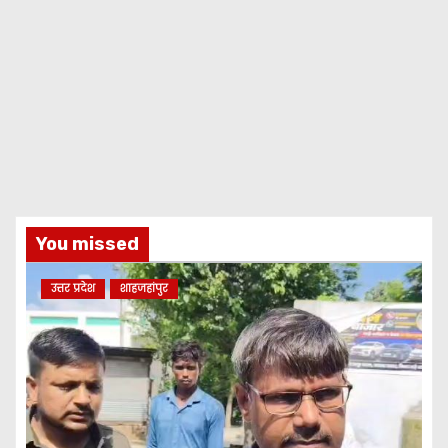
You missed
उत्तर प्रदेश
शाहजहांपुर