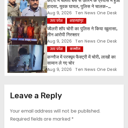
t
कटरा में चलती बस से उतरने के प्रयास में हुआ
हादसा, युवक घायल, पुलिस ने चालक-
i
परिचालक को पूंछताछ के लिए हिरासत में लिया
Aug 9, 2026
Ten News One Desk
उत्तर प्रदेश
शाहजहांपुर
o
ज्वैलरी शॉप चोरी का पुलिस ने किया खुलासा,
तीन आरोपी गिरफ्तार
n
Aug 9, 2026
Ten News One Desk
उत्तर प्रदेश
कन्नौज
कन्नौज में परफ्यूम फैक्ट्री में चोरी, लाखों का
सामान ले गए चोर
Aug 9, 2026
Ten News One Desk
Leave a Reply
Your email address will not be published.
Required fields are marked
*