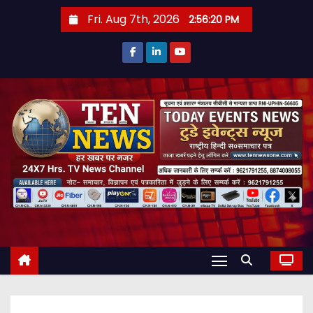
S
Fri. Aug 7th, 2026
2:56:21 PM
k
i
p
t
o
c
o
n
t
e
n
t