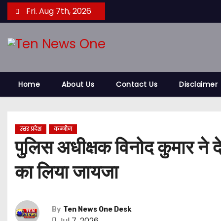
S
Fri. Aug 7th, 2026
k
i
p
t
o
Home
About Us
Contact Us
Disclaimer
c
o
n
t
उत्तर प्रदेश
कन्नौज
पुलिस अधीक्षक विनोद कुमार ने द
e
n
का लिया जायजा
t
By
Ten News One Desk
Jul 7, 2026