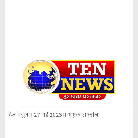
टेन न्यूज़ !! २७ मई २०२६ !! अमुक सक्सेना