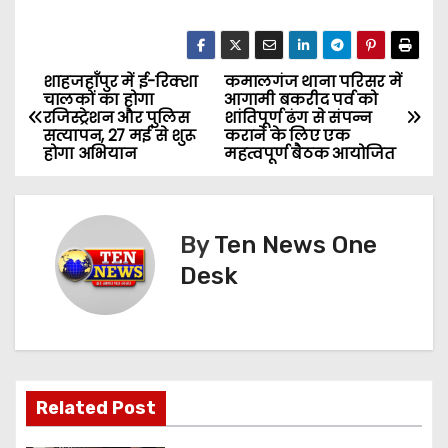
शाहजहाँपुर में ई-रिक्शा
कमालगंज थाना परिसर में
P
चालकों का होगा
आगामी बकरीद पर्व को
रजिस्ट्रेशन और पुलिस
शांतिपूर्ण ढंग से संपन्न
o
सत्यापन, 27 मई से शुरू
कराने के लिए एक
होगा अभियान
महत्वपूर्ण बैठक आयोजित
s
t
By
Ten News One
n
Desk
a
v
i
Related Post
g