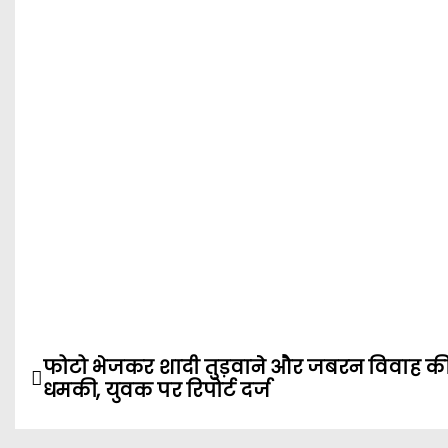
P
फोटो भेजकर शादी तुड़वाने और जबरन विवाह क
धमकी, युवक पर रिपोर्ट दर्ज
o