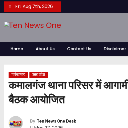
S
Fri. Aug 7th, 2026
k
i
p
t
o
Home
About Us
Contact Us
Disclaimer
c
o
n
t
फर्रुखाबाद
उत्तर प्रदेश
कमालगंज थाना परिसर में आगामी बक
e
n
बैठक आयोजित
t
By
Ten News One Desk
May 27, 2026