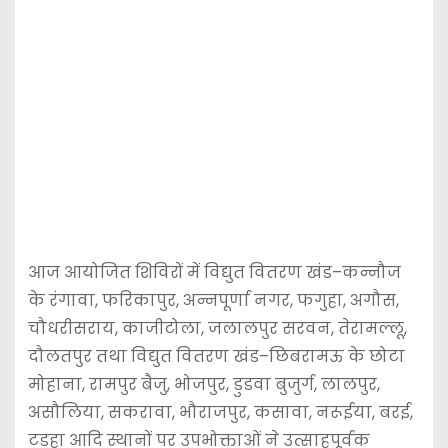
आज आयोजित शिविरों में विद्युत वितरण खंड–कन्नौज
के रंगावा, फरिकापुर, अन्नपूर्णा नगर, फगुहा, अगौस,
चौधरीसराय, काजीटोला, जलालपुर सरवन, तेरामल्लू,
दौलतपुर तथा विद्युत वितरण खंड–छिबरामऊ के छोटा
मोहाना, रामपुर बैजु, भोजपुर, डुडवा बुजुर्ग, लालपुर,
असौलिया, सकरावा, भौराजपुर, कसावा, नरूईया, बरई,
टडहा आदि स्थानों पर उपभोक्ताओं ने उत्साहपूर्वक