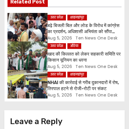
i
Related Post
g
उत्तर प्रदेश
शाहजहांपुर
a
बढ़े बिजली बिल और लोड के विरोध में कांग्रेस
का प्रदर्शन, अधिशासी अभियंता को सौंपा
t
ज्ञापन
Aug 5, 2026
Ten News One Desk
उत्तर प्रदेश
औरेया
i
खाद की किल्लत को लेकर सहकारी समिति पर
o
किसान यूनियन का धरना
Aug 5, 2026
Ten News One Desk
n
उत्तर प्रदेश
शाहजहांपुर
NHAI की कार्रवाई से गरीब दुकानदारों में रोष,
तिरपाल हटने से रोजी-रोटी पर संकट
Aug 5, 2026
Ten News One Desk
Leave a Reply